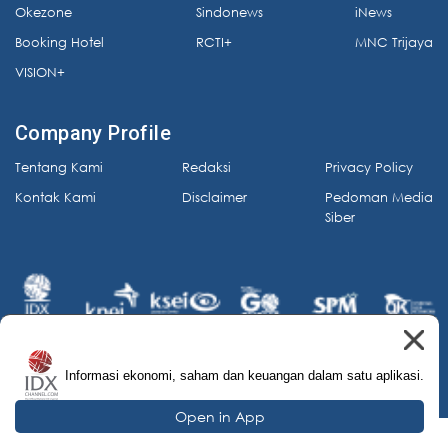
Okezone
Sindonews
iNews
Booking Hotel
RCTI+
MNC Trijaya
VISION+
Company Profile
Tentang Kami
Redaksi
Privacy Policy
Kontak Kami
Disclaimer
Pedoman Media
Siber
Informasi ekonomi, saham dan keuangan dalam satu aplikasi.
© 2026 IDX Channel. All Rights Reserved.
Open in App