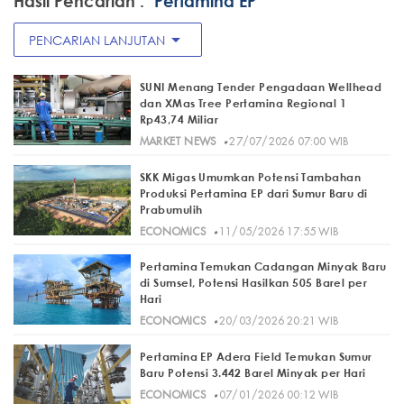
Hasil Pencarian :
"Pertamina EP"
arrow_drop_down
PENCARIAN LANJUTAN
SUNI Menang Tender Pengadaan Wellhead
dan XMas Tree Pertamina Regional 1
Rp43,74 Miliar
·
MARKET NEWS
27/07/2026 07:00 WIB
SKK Migas Umumkan Potensi Tambahan
Produksi Pertamina EP dari Sumur Baru di
Prabumulih
·
ECONOMICS
11/05/2026 17:55 WIB
Pertamina Temukan Cadangan Minyak Baru
di Sumsel, Potensi Hasilkan 505 Barel per
Hari
·
ECONOMICS
20/03/2026 20:21 WIB
Pertamina EP Adera Field Temukan Sumur
Baru Potensi 3.442 Barel Minyak per Hari
·
ECONOMICS
07/01/2026 00:12 WIB