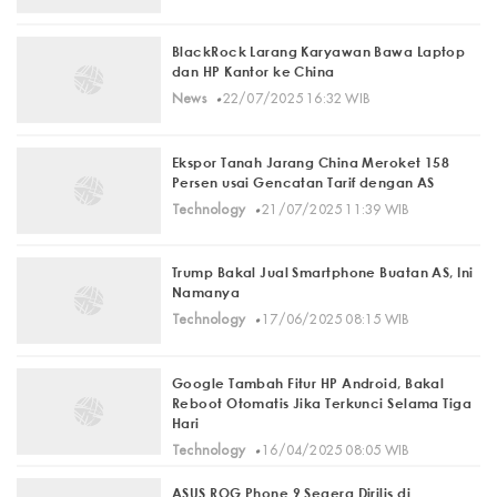
BlackRock Larang Karyawan Bawa Laptop
dan HP Kantor ke China
·
News
22/07/2025 16:32 WIB
Ekspor Tanah Jarang China Meroket 158
Persen usai Gencatan Tarif dengan AS
·
Technology
21/07/2025 11:39 WIB
Trump Bakal Jual Smartphone Buatan AS, Ini
Namanya
·
Technology
17/06/2025 08:15 WIB
Google Tambah Fitur HP Android, Bakal
Reboot Otomatis Jika Terkunci Selama Tiga
Hari
·
Technology
16/04/2025 08:05 WIB
ASUS ROG Phone 9 Segera Dirilis di