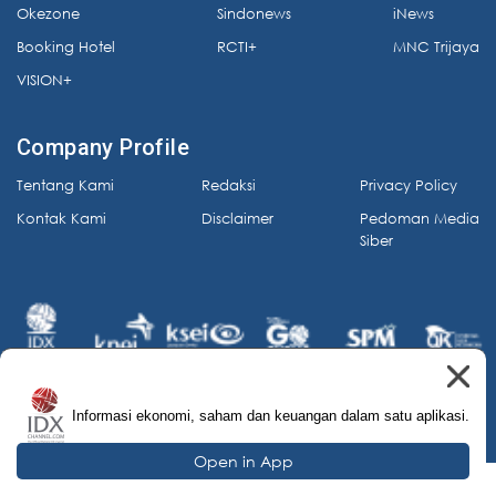
Okezone
Sindonews
iNews
Booking Hotel
RCTI+
MNC Trijaya
VISION+
Company Profile
Tentang Kami
Redaksi
Privacy Policy
Kontak Kami
Disclaimer
Pedoman Media
Siber
Informasi ekonomi, saham dan keuangan dalam satu aplikasi.
© 2026 IDX Channel. All Rights Reserved.
Open in App