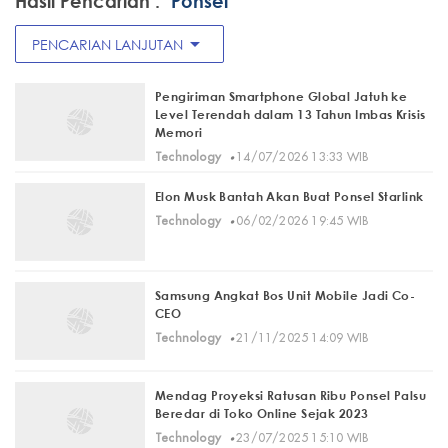
Hasil Pencarian :
"Ponsel"
arrow_drop_down
PENCARIAN LANJUTAN
Pengiriman Smartphone Global Jatuh ke
Level Terendah dalam 13 Tahun Imbas Krisis
Memori
·
Technology
14/07/2026 13:33 WIB
Elon Musk Bantah Akan Buat Ponsel Starlink
·
Technology
06/02/2026 19:45 WIB
Samsung Angkat Bos Unit Mobile Jadi Co-
CEO
·
Technology
21/11/2025 14:09 WIB
Mendag Proyeksi Ratusan Ribu Ponsel Palsu
Beredar di Toko Online Sejak 2023
·
Technology
23/07/2025 15:10 WIB