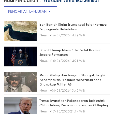
Hasil Pencarian :
"Presiden Amerika Serikat"
arrow_drop_down
PENCARIAN LANJUTAN
Iran Bantah Klaim Trump soal Selat Hormuz:
Propaganda Kekalahan
·
News
16/04/2026 14:29 WIB
Donald Trump Klaim Buka Selat Hormuz
Secara Permanen
·
News
16/04/2026 14:21 WIB
Mata Ditutup dan Tangan Diborgol, Begini
Penampakan Presiden Venezuela saat
Ditangkap Militer AS
·
News
04/01/2026 13:40 WIB
Trump Isyaratkan Pelonggaran Tarif untuk
China Jelang Pertemuan dengan Xi Jinping
·
News
17/10/2025 21:14 WIB