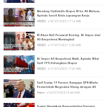
Mendag Optimistis Ekspor RI ke AS Meluas,
Apindo Soroti Krisis Lapangan Kerja
·
VIDEO
18/07/2025 17:14 WIB
RI Akan Beli Pesawat Boeing, BI: Impor dari
AS Berpotensi Meningkat
·
VIDEO
17/07/2025 17:28 WIB
BI: Impor AS Berpotensi Naik, Apindo Nilai
Tarif 19% Untungkan Ekspor
·
VIDEO
17/07/2025 17:26 WIB
Tarif Trump 19 Persen, Banggar DPR Minta
Pemerintah Negosiasi Ulang dengan AS
·
News
16/07/2025 19:46 WIB
Trump Umumkan Kesepakatan Dagang