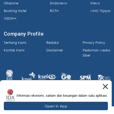
Okezone
Sindonews
iNews
Booking Hotel
RCTI+
MNC Trijaya
VISION+
Company Profile
Tentang Kami
Redaksi
Privacy Policy
Kontak Kami
Disclaimer
Pedoman Media
Siber
Informasi ekonomi, saham dan keuangan dalam satu aplikasi.
© 2026 IDX Channel. All Rights Reserved.
Open in App