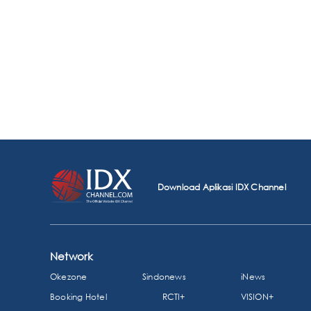
Download Aplikasi IDX Channel
Network
Okezone
Sindonews
iNews
Booking Hotel
RCTI+
VISION+