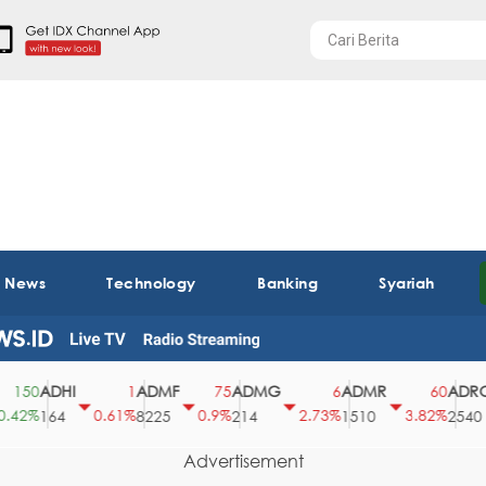
t News
Technology
Banking
Syariah
ADHI
ADMF
ADMG
ADMR
ADRO
50
1
75
6
60
2%
0.61%
0.9%
2.73%
3.82%
164
8225
214
1510
2540
Advertisement