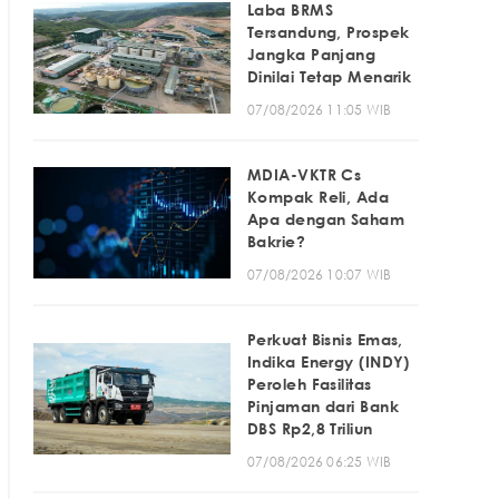
Laba BRMS
Tersandung, Prospek
Jangka Panjang
Dinilai Tetap Menarik
07/08/2026 11:05 WIB
MDIA-VKTR Cs
Kompak Reli, Ada
Apa dengan Saham
Bakrie?
07/08/2026 10:07 WIB
Perkuat Bisnis Emas,
Indika Energy (INDY)
Peroleh Fasilitas
Pinjaman dari Bank
DBS Rp2,8 Triliun
07/08/2026 06:25 WIB