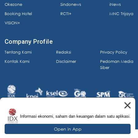
Okezone
Sindonews
iNews
Booking Hotel
RCTI+
MNC Trijaya
VISION+
Company Profile
Tentang Kami
Redaksi
Privacy Policy
Kontak Kami
Disclaimer
Pedoman Media
Siber
Informasi ekonomi, saham dan keuangan dalam satu aplikasi.
© 2026 IDX Channel. All Rights Reserved.
Open in App