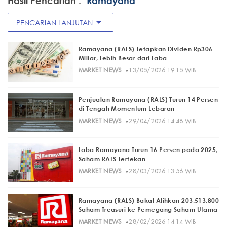
Hasil Pencarian :
"Ramayana"
arrow_drop_down
PENCARIAN LANJUTAN
Ramayana (RALS) Tetapkan Dividen Rp306
Miliar, Lebih Besar dari Laba
·
MARKET NEWS
13/05/2026 19:15 WIB
Penjualan Ramayana (RALS) Turun 14 Persen
di Tengah Momentum Lebaran
·
MARKET NEWS
29/04/2026 14:48 WIB
Laba Ramayana Turun 16 Persen pada 2025,
Saham RALS Tertekan
·
MARKET NEWS
28/03/2026 13:56 WIB
Ramayana (RALS) Bakal Alihkan 203.513.800
Saham Treasuri ke Pemegang Saham Utama
·
MARKET NEWS
28/02/2026 14:14 WIB