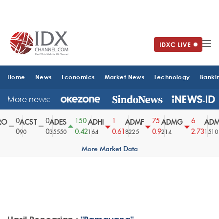
Home
News
Economics
Market News
Technology
Banki
More news:
0
0
150
1
75
6
O
ACST
ADES
ADHI
ADMF
ADMG
ADM
0
0
0.42
0.61
0.9
2.73
90
35550
164
8225
214
1510
More Market Data