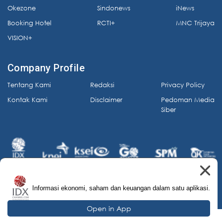
Okezone
Sindonews
iNews
Booking Hotel
RCTI+
MNC Trijaya
VISION+
Company Profile
Tentang Kami
Redaksi
Privacy Policy
Kontak Kami
Disclaimer
Pedoman Media
Siber
Informasi ekonomi, saham dan keuangan dalam satu aplikasi.
© 2026 IDX Channel. All Rights Reserved.
Open in App