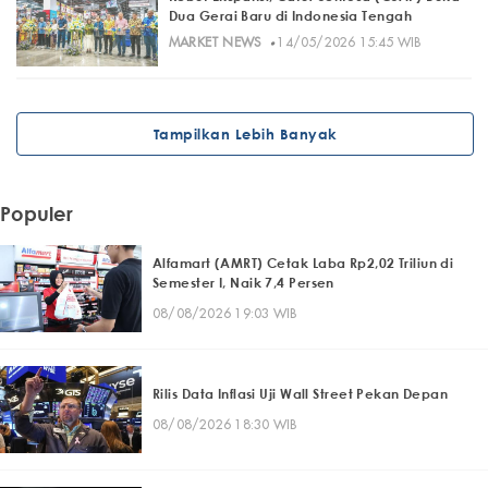
Dua Gerai Baru di Indonesia Tengah
·
MARKET NEWS
14/05/2026 15:45 WIB
Tampilkan Lebih Banyak
Populer
Alfamart (AMRT) Cetak Laba Rp2,02 Triliun di
Semester I, Naik 7,4 Persen
08/08/2026 19:03 WIB
Rilis Data Inflasi Uji Wall Street Pekan Depan
08/08/2026 18:30 WIB