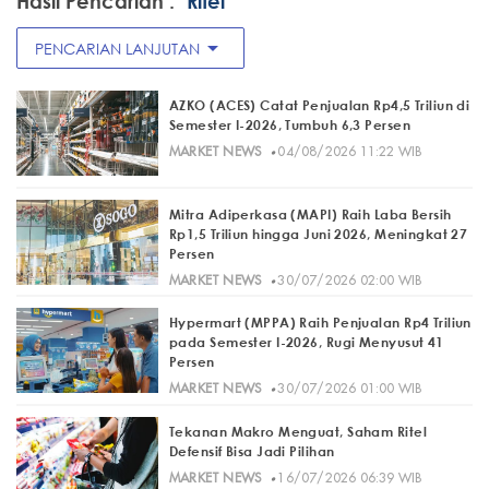
Hasil Pencarian :
"Ritel"
arrow_drop_down
PENCARIAN LANJUTAN
AZKO (ACES) Catat Penjualan Rp4,5 Triliun di
Semester I-2026, Tumbuh 6,3 Persen
·
MARKET NEWS
04/08/2026 11:22 WIB
Mitra Adiperkasa (MAPI) Raih Laba Bersih
Rp1,5 Triliun hingga Juni 2026, Meningkat 27
Persen
·
MARKET NEWS
30/07/2026 02:00 WIB
Hypermart (MPPA) Raih Penjualan Rp4 Triliun
pada Semester I-2026, Rugi Menyusut 41
Persen
·
MARKET NEWS
30/07/2026 01:00 WIB
Tekanan Makro Menguat, Saham Ritel
Defensif Bisa Jadi Pilihan
·
MARKET NEWS
16/07/2026 06:39 WIB