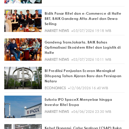
Bidik Pasar Ritel dan e-Commerce di Halte
BRT, BAIK Gandeng Atta-Aurel dan Dewa
Selling
·
MARKET NEWS
05/07/2026 19:18 WIB
Gandeng TransJakarta, BAIK Bahas
Optimalisasi Ekosistem Ritel dan Logistik di
Halte
·
MARKET NEWS
03/07/2026 10:11 WIB
BI Prediksi Penjualan Eceran Meningkat
Ditopang Tahun Ajaran Baru dan Persiapan
Nataru
·
ECONOMICS
12/06/2026 16:40 WIB
Euforia IPO SpaceX Menyebar hingga
Investor Ritel Eropa
·
MARKET NEWS
06/06/2026 23:30 WIB
Kebut Ekspansi, Catur Sentosa (CSAP) Buka