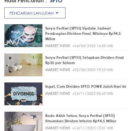
Hasil Pencarian :
"SPTO"
arrow_drop_down
PENCARIAN LANJUTAN
Surya Pertiwi (SPTO) Update Jadwal
Pembagian Dividen Final, Nilainya Rp94,5
Miliar
·
MARKET NEWS
04/06/2026 14:28 WIB
Surya Pertiwi (SPTO) Tetapkan Dividen Final
Rp35 per Saham
·
MARKET NEWS
02/06/2026 19:35 WIB
Ingat, Cum Dividen SPTO-POWR Jatuh Hari Ini
·
MARKET NEWS
24/11/2025 06:45 WIB
Kado Akhir Tahun, Surya Pertiwi (SPTO)
Umumkan Dividen Interim Rp94,5 Miliar
·
MARKET NEWS
14/11/2025 15:01 WIB