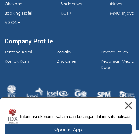
Okezone
Sindonews
iNews
Booking Hotel
RCTI+
MNC Trijaya
VISION+
Company Profile
Tentang Kami
Redaksi
Privacy Policy
Kontak Kami
Disclaimer
Pedoman Media
Siber
Informasi ekonomi, saham dan keuangan dalam satu aplikasi.
© 2026 IDX Channel. All Rights Reserved.
Open in App