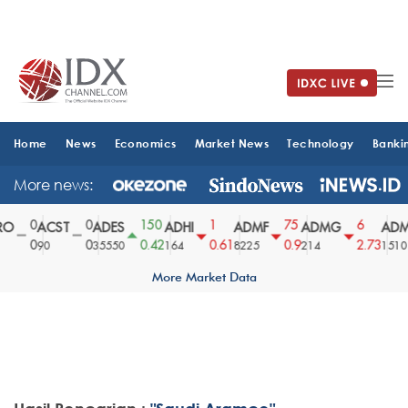
Home
News
Economics
Market News
Technology
Banki
More news:
0
0
150
1
75
6
O
ACST
ADES
ADHI
ADMF
ADMG
ADM
0
0
0.42
0.61
0.9
2.73
90
35550
164
8225
214
1510
More Market Data