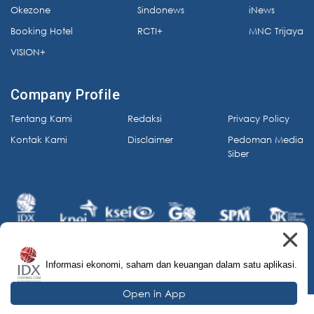
Okezone
Sindonews
iNews
Booking Hotel
RCTI+
MNC Trijaya
VISION+
Company Profile
Tentang Kami
Redaksi
Privacy Policy
Kontak Kami
Disclaimer
Pedoman Media
Siber
Informasi ekonomi, saham dan keuangan dalam satu aplikasi.
© 2026 IDX Channel. All Rights Reserved.
Open in App