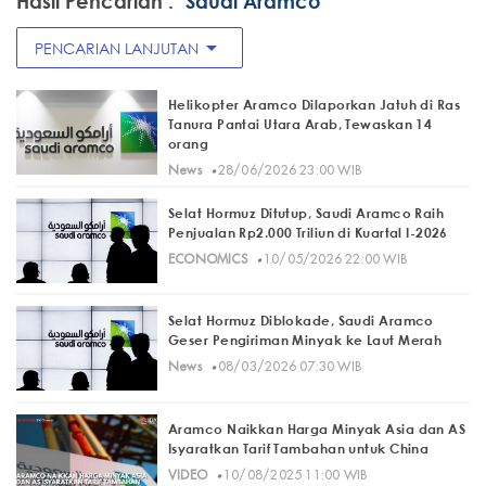
Hasil Pencarian :
"Saudi Aramco"
arrow_drop_down
PENCARIAN LANJUTAN
Helikopter Aramco Dilaporkan Jatuh di Ras
Tanura Pantai Utara Arab, Tewaskan 14
orang
·
News
28/06/2026 23:00 WIB
Selat Hormuz Ditutup, Saudi Aramco Raih
Penjualan Rp2.000 Triliun di Kuartal I-2026
·
ECONOMICS
10/05/2026 22:00 WIB
Selat Hormuz Diblokade, Saudi Aramco
Geser Pengiriman Minyak ke Laut Merah
·
News
08/03/2026 07:30 WIB
Aramco Naikkan Harga Minyak Asia dan AS
Isyaratkan Tarif Tambahan untuk China
·
VIDEO
10/08/2025 11:00 WIB