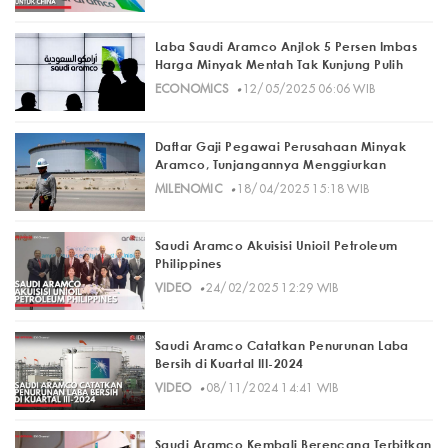
Laba Saudi Aramco Anjlok 5 Persen Imbas
Harga Minyak Mentah Tak Kunjung Pulih
·
ECONOMICS
12/05/2025 06:06 WIB
Daftar Gaji Pegawai Perusahaan Minyak
Aramco, Tunjangannya Menggiurkan
·
MILENOMIC
18/04/2025 15:18 WIB
Saudi Aramco Akuisisi Unioil Petroleum
Philippines
·
VIDEO
24/02/2025 12:29 WIB
Saudi Aramco Catatkan Penurunan Laba
Bersih di Kuartal III-2024
·
VIDEO
08/11/2024 14:41 WIB
Saudi Aramco Kembali Berencana Terbitkan