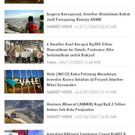
Segera Beroperasi, Smelter Aluminium Bakal
Jadi Penopang Kinerja ADMR
·
MARKET NEWS
15/11/2025 20:35 WIB
6 Smelter Aset Korupsi Rp300 Triliun
Diserahkan ke Timah, Prabowo: Kita
Selamatkan untuk Rakyat
·
News
06/10/2025 13:46 WIB
Vale (INCO) Buka Peluang Masuknya
Investor Korea Selatan di Proyek Smelter
Nikel Sorowako
·
MARKET NEWS
24/07/2025 12:16 WIB
Amman Mineral (AMMN) Rugi Rp2,3 Triliun
Imbas Tak Ada Penjualan
·
MARKET NEWS
30/04/2025 14:55 WIB
Investasi Hilirisasi Tambang Capai Rp407,8