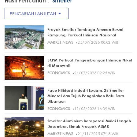
Hasil Pencarian :
"Smelter"
arrow_drop_down
PENCARIAN LANJUTAN
Proyek Smelter Tembaga Amman Resmi
Rampung, Perkuat Hilirisasi Nasional
·
MARKET NEWS
25/07/2026 00:02 WIB
BKPM Perkuat Pengembangan Hilirisasi Nikel
di Morowali
·
ECONOMICS
24/07/2026 09:25 WIB
Pacu Hilirisasi Industri Logam, 28 Smelter
Mineral dan Tujuh Pengolahan Batu Bara
Dibangun
·
ECONOMICS
12/05/2026 16:39 WIB
Smelter Aluminium Beroperasi Mulai Tengah
Desember, Simak Prospek ADMR
·
MARKET NEWS
21/11/2025 07:18 WIB