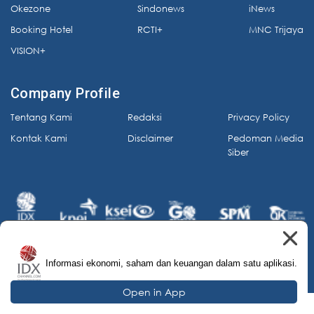
Okezone
Sindonews
iNews
Booking Hotel
RCTI+
MNC Trijaya
VISION+
Company Profile
Tentang Kami
Redaksi
Privacy Policy
Kontak Kami
Disclaimer
Pedoman Media
Siber
Informasi ekonomi, saham dan keuangan dalam satu aplikasi.
© 2026 IDX Channel. All Rights Reserved.
Open in App