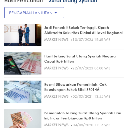
Hasil Pencarian :
"Surat Utang Syariah"
arrow_drop_down
PENCARIAN LANJUTAN
Jadi Penerbit Sukuk Tertinggi, Kiprah
Aldiracita Sekuritas Diakui di Level Regional
·
MARKET NEWS
10/07/2024 18:48 WIB
Hasil Lelang Surat Utang Syariah Negara
Capai Rp6 Triliun
·
MARKET NEWS
22/07/2023 06:00 WIB
Resmi Ditawarkan Pemerintah, Cek
Keuntungan Sukuk Ritel SR014Â
·
MARKET NEWS
02/03/2021 13:45 WIB
Pemerintah Lelang Surat Utang Syariah Hari
Ini, Incar Pembiayaan Rp8 Triliun
·
MARKET NEWS
04/08/2020 11:15 WIB