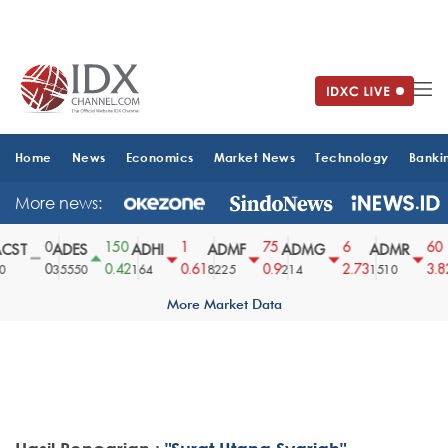
Home
News
Economics
Market News
Technology
Banki
More news:
0
150
1
75
6
60
CST
ADES
ADHI
ADMF
ADMG
ADMR
0
0.42
0.61
0.9
2.73
3.82
35550
164
8225
214
1510
More Market Data