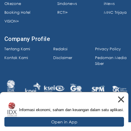
Okezone
Sindonews
iNews
Booking Hotel
RCTI+
MNC Trijaya
VISION+
Company Profile
Tentang Kami
Redaksi
Privacy Policy
Kontak Kami
Disclaimer
Pedoman Media
Siber
Informasi ekonomi, saham dan keuangan dalam satu aplikasi.
© 2026 IDX Channel. All Rights Reserved.
Open in App