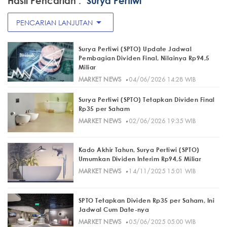
Hasil Pencarian :
"Surya Pertiwi"
arrow_drop_down
PENCARIAN LANJUTAN
Surya Pertiwi (SPTO) Update Jadwal
Pembagian Dividen Final, Nilainya Rp94,5
Miliar
·
MARKET NEWS
04/06/2026 14:28 WIB
Surya Pertiwi (SPTO) Tetapkan Dividen Final
Rp35 per Saham
·
MARKET NEWS
02/06/2026 19:35 WIB
Kado Akhir Tahun, Surya Pertiwi (SPTO)
Umumkan Dividen Interim Rp94,5 Miliar
·
MARKET NEWS
14/11/2025 15:01 WIB
SPTO Tetapkan Dividen Rp35 per Saham, Ini
Jadwal Cum Date-nya
·
MARKET NEWS
05/06/2025 05:00 WIB