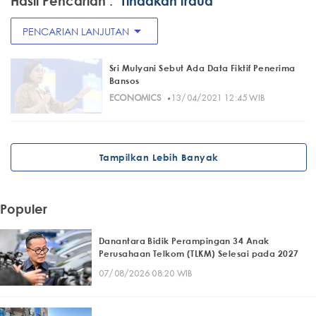
Hasil Pencarian :
"Tindakan fraud"
arrow_drop_down
PENCARIAN LANJUTAN
Sri Mulyani Sebut Ada Data Fiktif Penerima
Bansos
·
ECONOMICS
13/04/2021 12:45 WIB
Tampilkan Lebih Banyak
Populer
Danantara Bidik Perampingan 34 Anak
Perusahaan Telkom (TLKM) Selesai pada 2027
07/08/2026 08:20 WIB