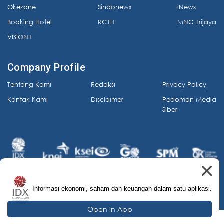
Okezone
Sindonews
iNews
Booking Hotel
RCTI+
MNC Trijaya
VISION+
Company Profile
Tentang Kami
Redaksi
Privacy Policy
Kontak Kami
Disclaimer
Pedoman Media
Siber
Informasi ekonomi, saham dan keuangan dalam satu aplikasi.
© 2026 IDX Channel. All Rights Reserved.
Open in App