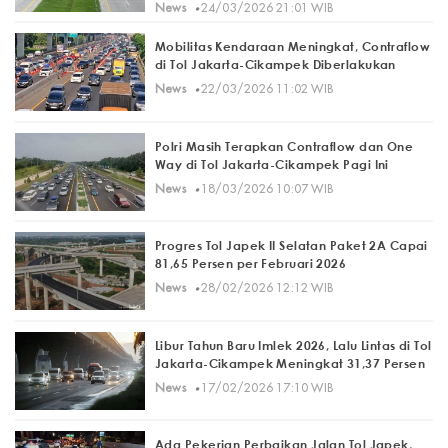
·
News
24/03/2026 21:01 WIB
Mobilitas Kendaraan Meningkat, Contraflow
di Tol Jakarta-Cikampek Diberlakukan
·
News
22/03/2026 11:02 WIB
Polri Masih Terapkan Contraflow dan One
Way di Tol Jakarta-Cikampek Pagi Ini
·
News
18/03/2026 10:07 WIB
Progres Tol Japek II Selatan Paket 2A Capai
81,65 Persen per Februari 2026
·
News
28/02/2026 12:12 WIB
Libur Tahun Baru Imlek 2026, Lalu Lintas di Tol
Jakarta-Cikampek Meningkat 31,37 Persen
·
News
17/02/2026 17:10 WIB
Ada Pekerjan Perbaikan Jalan Tol Japek,