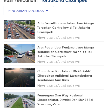
Hasil Pencarian :
"Tol Jakarta Cikampek"
arrow_drop_down
PENCARIAN LANJUTAN
Ada Pemeliharaan Jalan, Jasa Marga
Terapkan Contraflow di Tol Jakarta-
Cikampek
·
News
08/05/2026 12:15 WIB
Arus Padat Libur Panjang, Jasa Marga
Berlakukan Contraflow KM 47–66 Tol
Jakarta–Cikampek
·
News
03/04/2026 12:04 WIB
Contraflow Dua Jalur di KM70-KM47
Diterapkan Antisipasi Meningkatnya
Kendaraan Arus Balik
·
News
25/03/2026 18:38 WIB
Penerapan One Way Nasional
Diperpanjang, Dimulai Dari KM459 Tol
Semarang-Solo