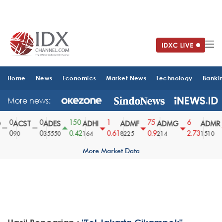
Home
News
Economics
Market News
Technology
Banki
More news:
0
0
150
1
75
6
ACST
ADES
ADHI
ADMF
ADMG
ADMR
0
0
0.42
0.61
0.9
2.73
90
35550
164
8225
214
1510
More Market Data