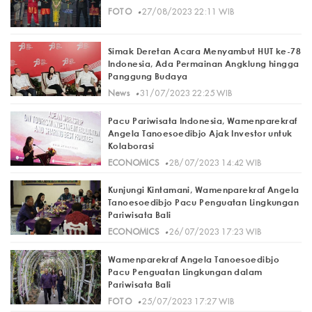
·
FOTO
27/08/2023 22:11 WIB
Simak Deretan Acara Menyambut HUT ke-78
Indonesia, Ada Permainan Angklung hingga
Panggung Budaya
·
News
31/07/2023 22:25 WIB
Pacu Pariwisata Indonesia, Wamenparekraf
Angela Tanoesoedibjo Ajak Investor untuk
Kolaborasi
·
ECONOMICS
28/07/2023 14:42 WIB
Kunjungi Kintamani, Wamenparekraf Angela
Tanoesoedibjo Pacu Penguatan Lingkungan
Pariwisata Bali
·
ECONOMICS
26/07/2023 17:23 WIB
Wamenparekraf Angela Tanoesoedibjo
Pacu Penguatan Lingkungan dalam
Pariwisata Bali
·
FOTO
25/07/2023 17:27 WIB