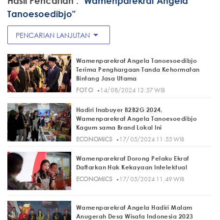
Hasil Pencarian :
"Wamenparekraf Angela
Tanoesoedibjo"
arrow_drop_down
PENCARIAN LANJUTAN
Wamenparekraf Angela Tanoesoedibjo
Terima Penghargaan Tanda Kehormatan
Bintang Jasa Utama
·
FOTO
14/08/2024 12:57 WIB
Hadiri Inabuyer B2B2G 2024,
Wamenparekraf Angela Tanoesoedibjo
Kagum sama Brand Lokal Ini
·
ECONOMICS
17/05/2024 11:55 WIB
Wamenparekraf Dorong Pelaku Ekraf
Daftarkan Hak Kekayaan Intelektual
·
ECONOMICS
17/05/2024 11:49 WIB
Wamenparekraf Angela Hadiri Malam
Anugerah Desa Wisata Indonesia 2023