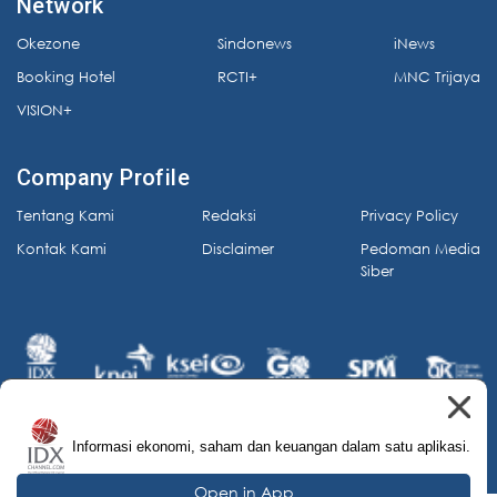
Network
Okezone
Sindonews
iNews
Booking Hotel
RCTI+
MNC Trijaya
VISION+
Company Profile
Tentang Kami
Redaksi
Privacy Policy
Kontak Kami
Disclaimer
Pedoman Media
Siber
Informasi ekonomi, saham dan keuangan dalam satu aplikasi.
© 2026 IDX Channel. All Rights Reserved.
Open in App