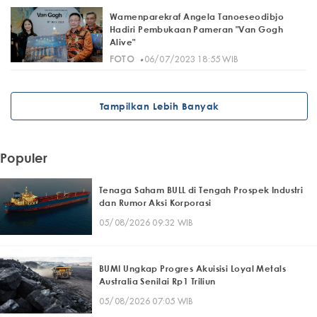
Wamenparekraf Angela Tanoeseodibjo
Hadiri Pembukaan Pameran "Van Gogh
Alive"
·
FOTO
06/07/2023 18:55 WIB
Tampilkan Lebih Banyak
Populer
Tenaga Saham BULL di Tengah Prospek Industri
dan Rumor Aksi Korporasi
05/08/2026 09:32 WIB
BUMI Ungkap Progres Akuisisi Loyal Metals
Australia Senilai Rp1 Triliun
05/08/2026 07:05 WIB