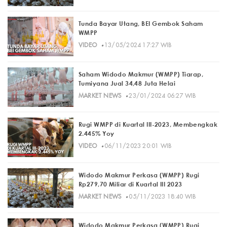
Tunda Bayar Utang, BEI Gembok Saham
WMPP
·
VIDEO
13/05/2024 17:27 WIB
Saham Widodo Makmur (WMPP) Tiarap,
Tumiyana Jual 34,48 Juta Helai
·
MARKET NEWS
23/01/2024 06:27 WIB
Rugi WMPP di Kuartal III-2023, Membengkak
2.445% Yoy
·
VIDEO
06/11/2023 20:01 WIB
Widodo Makmur Perkasa (WMPP) Rugi
Rp279,70 Miliar di Kuartal III 2023
·
MARKET NEWS
05/11/2023 18:40 WIB
Widodo Makmur Perkasa (WMPP) Rugi