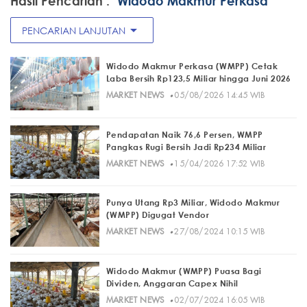
Hasil Pencarian :
"Widodo Makmur Perkasa"
arrow_drop_down
PENCARIAN LANJUTAN
Widodo Makmur Perkasa (WMPP) Cetak
Laba Bersih Rp123,5 Miliar hingga Juni 2026
·
MARKET NEWS
05/08/2026 14:45 WIB
Pendapatan Naik 76,6 Persen, WMPP
Pangkas Rugi Bersih Jadi Rp234 Miliar
·
MARKET NEWS
15/04/2026 17:52 WIB
Punya Utang Rp3 Miliar, Widodo Makmur
(WMPP) Digugat Vendor
·
MARKET NEWS
27/08/2024 10:15 WIB
Widodo Makmur (WMPP) Puasa Bagi
Dividen, Anggaran Capex Nihil
·
MARKET NEWS
02/07/2024 16:05 WIB