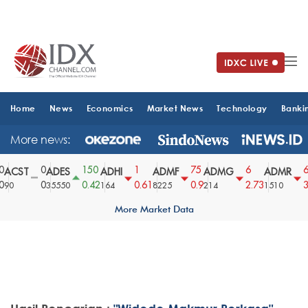
Home
News
Economics
Market News
Technology
Banki
More news:
0
150
1
75
6
6
ACST
ADES
ADHI
ADMF
ADMG
ADMR
0
0.42
0.61
0.9
2.73
3.
90
35550
164
8225
214
1510
More Market Data