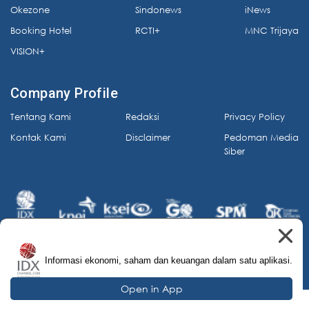
Okezone
Sindonews
iNews
Booking Hotel
RCTI+
MNC Trijaya
VISION+
Company Profile
Tentang Kami
Redaksi
Privacy Policy
Kontak Kami
Disclaimer
Pedoman Media
Siber
Informasi ekonomi, saham dan keuangan dalam satu aplikasi.
© 2026 IDX Channel. All Rights Reserved.
Open in App