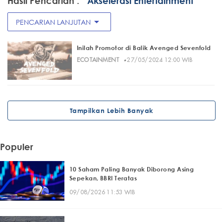
Hasil Pencarian :
" Akselerasi Entertainment"
arrow_drop_down
PENCARIAN LANJUTAN
Inilah Promotor di Balik Avenged Sevenfold
·
ECOTAINMENT
27/05/2024 12:00 WIB
Tampilkan Lebih Banyak
Populer
10 Saham Paling Banyak Diborong Asing
Sepekan, BBRI Teratas
09/08/2026 11:53 WIB