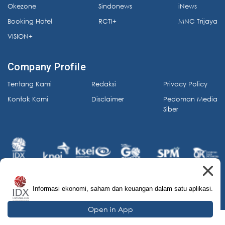
Okezone
Sindonews
iNews
Booking Hotel
RCTI+
MNC Trijaya
VISION+
Company Profile
Tentang Kami
Redaksi
Privacy Policy
Kontak Kami
Disclaimer
Pedoman Media
Siber
Informasi ekonomi, saham dan keuangan dalam satu aplikasi.
© 2026 IDX Channel. All Rights Reserved.
Open in App