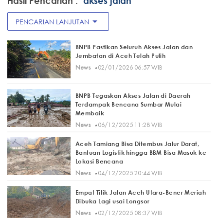
Hasil Pencarian :
"akses jalan"
arrow_drop_down
PENCARIAN LANJUTAN
BNPB Pastikan Seluruh Akses Jalan dan
Jembatan di Aceh Telah Pulih
·
News
02/01/2026 06:57 WIB
BNPB Tegaskan Akses Jalan di Daerah
Terdampak Bencana Sumbar Mulai
Membaik
·
News
06/12/2025 11:28 WIB
Aceh Tamiang Bisa Ditembus Jalur Darat,
Bantuan Logistik hingga BBM Bisa Masuk ke
Lokasi Bencana
·
News
04/12/2025 20:44 WIB
Empat Titik Jalan Aceh Utara-Bener Meriah
Dibuka Lagi usai Longsor
·
News
02/12/2025 08:37 WIB