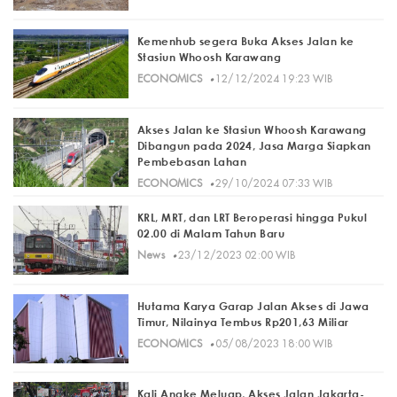
Kemenhub segera Buka Akses Jalan ke
Stasiun Whoosh Karawang
·
ECONOMICS
12/12/2024 19:23 WIB
Akses Jalan ke Stasiun Whoosh Karawang
Dibangun pada 2024, Jasa Marga Siapkan
Pembebasan Lahan
·
ECONOMICS
29/10/2024 07:33 WIB
KRL, MRT, dan LRT Beroperasi hingga Pukul
02.00 di Malam Tahun Baru
·
News
23/12/2023 02:00 WIB
Hutama Karya Garap Jalan Akses di Jawa
Timur, Nilainya Tembus Rp201,63 Miliar
·
ECONOMICS
05/08/2023 18:00 WIB
Kali Angke Meluap, Akses Jalan Jakarta-