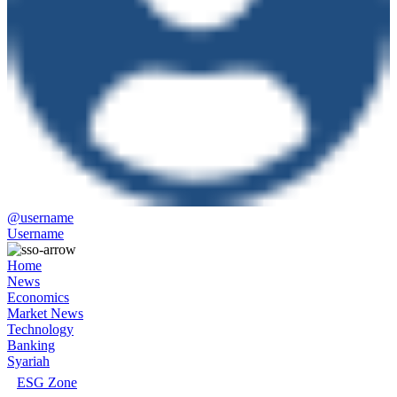
@username
Username
Home
News
Economics
Market News
Technology
Banking
Syariah
ESG Zone