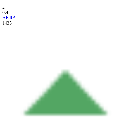
2
0.4
AKRA
1435