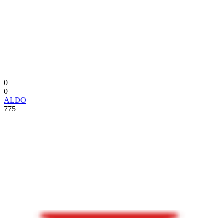
0
0
ALDO
775