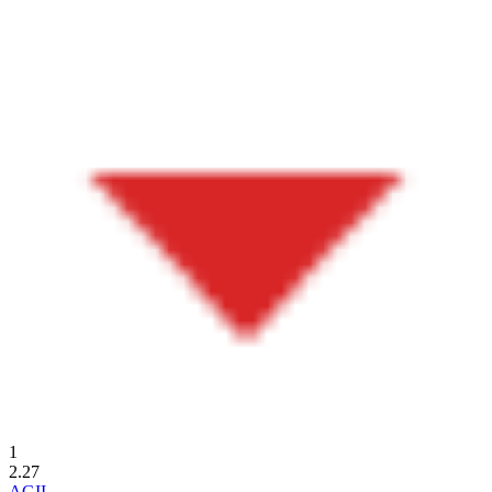
1
2.27
AGII