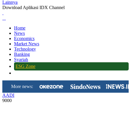
Lainnya
Download Aplikasi IDX Channel
Home
News
Economics
Market News
Technology
Banking
Syariah
ESG Zone
More news:
AADI
9000