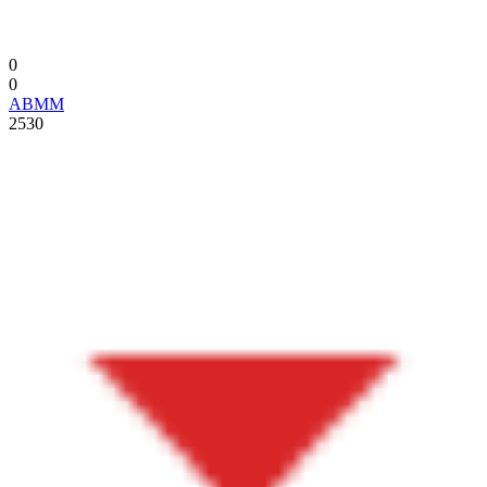
0
0
ABMM
2530