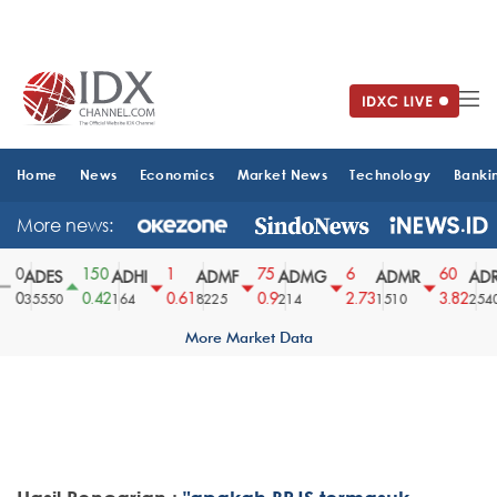
Home
News
Economics
Market News
Technology
Banki
More news:
0
150
1
75
6
60
ADES
ADHI
ADMF
ADMG
ADMR
ADR
0
0.42
0.61
0.9
2.73
3.82
35550
164
8225
214
1510
2540
More Market Data