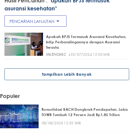
Hasil Pencarian :
"apakah BPJS termasuk
asuransi kesehatan"
arrow_drop_down
PENCARIAN LANJUTAN
Apakah BPJS Termasuk Asuransi Kesehatan,
Intip Perbandingannya dengan Asuransi
Swasta
·
MILENOMIC
30/07/2024 15:05 WIB
Tampilkan Lebih Banyak
Populer
Konsolidasi BACH Dongkrak Pendapatan, Laba
TOWR Tumbuh 12 Persen Jadi Rp1,85 Triliun
08/08/2026 12:03 WIB