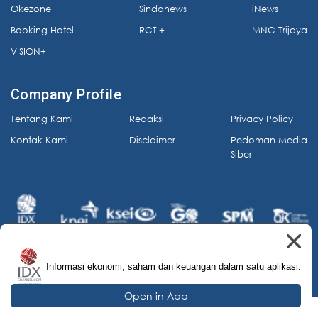
Okezone
Sindonews
iNews
Booking Hotel
RCTI+
MNC Trijaya
VISION+
Company Profile
Tentang Kami
Redaksi
Privacy Policy
Kontak Kami
Disclaimer
Pedoman Media
Siber
Informasi ekonomi, saham dan keuangan dalam satu aplikasi.
© 2026 IDX Channel. All Rights Reserved.
Open in App