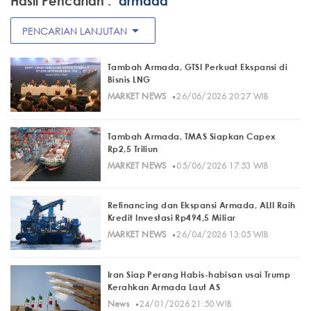
Hasil Pencarian :
"armada"
arrow_drop_down
PENCARIAN LANJUTAN
Tambah Armada, GTSI Perkuat Ekspansi di
Bisnis LNG
·
MARKET NEWS
26/06/2026 20:27 WIB
Tambah Armada, TMAS Siapkan Capex
Rp2,5 Triliun
·
MARKET NEWS
05/06/2026 17:53 WIB
Refinancing dan Ekspansi Armada, ALII Raih
Kredit Investasi Rp494,5 Miliar
·
MARKET NEWS
26/04/2026 13:05 WIB
Iran Siap Perang Habis-habisan usai Trump
Kerahkan Armada Laut AS
·
News
24/01/2026 21:50 WIB