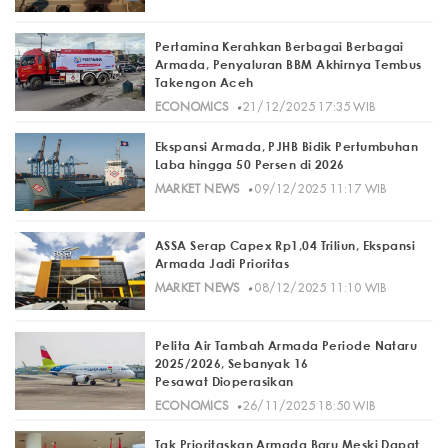
Pertamina Kerahkan Berbagai Berbagai
Armada, Penyaluran BBM Akhirnya Tembus
Takengon Aceh
·
ECONOMICS
21/12/2025 17:35 WIB
Ekspansi Armada, PJHB Bidik Pertumbuhan
Laba hingga 50 Persen di 2026
·
MARKET NEWS
09/12/2025 11:17 WIB
ASSA Serap Capex Rp1,04 Triliun, Ekspansi
Armada Jadi Prioritas
·
MARKET NEWS
08/12/2025 11:10 WIB
Pelita Air Tambah Armada Periode Nataru
2025/2026, Sebanyak 16
Pesawat Dioperasikan
·
ECONOMICS
26/11/2025 18:50 WIB
Tak Prioritaskan Armada Baru Meski Dapat