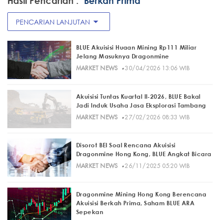
Hasil Pencarian :
"Berkah Prima"
arrow_drop_down
PENCARIAN LANJUTAN
BLUE Akuisisi Huaan Mining Rp111 Miliar
Jelang Masuknya Dragonmine
·
MARKET NEWS
30/04/2026 13:06 WIB
Akuisisi Tuntas Kuartal II-2026, BLUE Bakal
Jadi Induk Usaha Jasa Eksplorasi Tambang
·
MARKET NEWS
27/02/2026 08:33 WIB
Disorot BEI Soal Rencana Akuisisi
Dragonmine Hong Kong, BLUE Angkat Bicara
·
MARKET NEWS
26/11/2025 05:20 WIB
Dragonmine Mining Hong Kong Berencana
Akuisisi Berkah Prima, Saham BLUE ARA
Sepekan