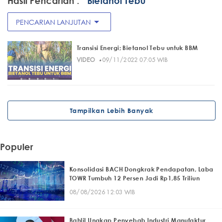
Hasil Pencarian :
" Bietanol Tebu"
arrow_drop_down
PENCARIAN LANJUTAN
Transisi Energi; Bietanol Tebu untuk BBM
·
VIDEO
09/11/2022 07:05 WIB
Tampilkan Lebih Banyak
Populer
Konsolidasi BACH Dongkrak Pendapatan, Laba
TOWR Tumbuh 12 Persen Jadi Rp1,85 Triliun
08/08/2026 12:03 WIB
Bahlil Ungkap Penyebab Industri Manufaktur