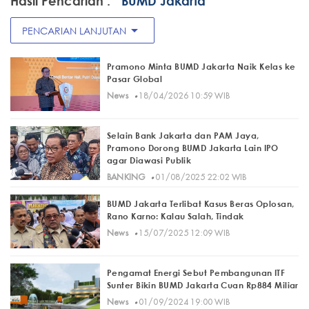
Hasil Pencarian :
" BUMD Jakarta"
arrow_drop_down
PENCARIAN LANJUTAN
Pramono Minta BUMD Jakarta Naik Kelas ke
Pasar Global
·
News
18/04/2026 10:59 WIB
Selain Bank Jakarta dan PAM Jaya,
Pramono Dorong BUMD Jakarta Lain IPO
agar Diawasi Publik
·
BANKING
01/08/2025 22:02 WIB
BUMD Jakarta Terlibat Kasus Beras Oplosan,
Rano Karno: Kalau Salah, Tindak
·
News
15/07/2025 12:09 WIB
Pengamat Energi Sebut Pembangunan ITF
Sunter Bikin BUMD Jakarta Cuan Rp884 Miliar
·
News
01/09/2024 19:00 WIB