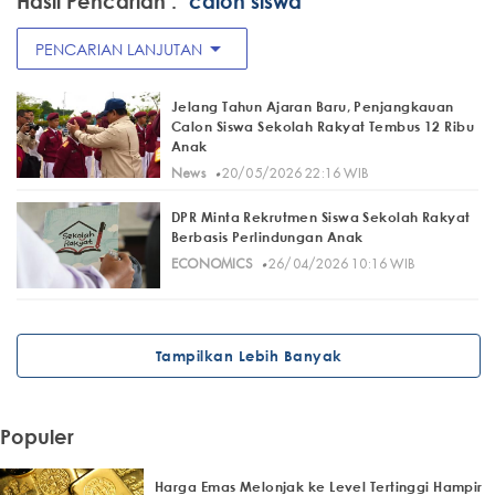
Hasil Pencarian :
"calon siswa"
arrow_drop_down
PENCARIAN LANJUTAN
Jelang Tahun Ajaran Baru, Penjangkauan
Calon Siswa Sekolah Rakyat Tembus 12 Ribu
Anak
·
News
20/05/2026 22:16 WIB
DPR Minta Rekrutmen Siswa Sekolah Rakyat
Berbasis Perlindungan Anak
·
ECONOMICS
26/04/2026 10:16 WIB
Tampilkan Lebih Banyak
Populer
Harga Emas Melonjak ke Level Tertinggi Hampir