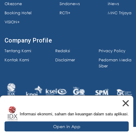
Okezone
Sindonews
iNews
Booking Hotel
RCTI+
MNC Trijaya
VISION+
Company Profile
Tentang Kami
Redaksi
Privacy Policy
Kontak Kami
Disclaimer
Pedoman Media
Siber
Informasi ekonomi, saham dan keuangan dalam satu aplikasi.
© 2026 IDX Channel. All Rights Reserved.
Open in App