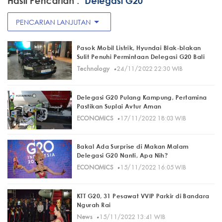
Hasil Pencarian :
"Delegasi G20 "
arrow_drop_down
PENCARIAN LANJUTAN
Pasok Mobil Listrik, Hyundai Blak-blakan
Sulit Penuhi Permintaan Delegasi G20 Bali
·
Technology
24/11/2022 22:30 WIB
Delegasi G20 Pulang Kampung, Pertamina
Pastikan Suplai Avtur Aman
·
ECONOMICS
17/11/2022 18:03 WIB
Bakal Ada Surprise di Makan Malam
Delegasi G20 Nanti, Apa Nih?
·
ECONOMICS
15/11/2022 16:05 WIB
KTT G20, 31 Pesawat VVIP Parkir di Bandara
Ngurah Rai
·
News
15/11/2022 13:41 WIB