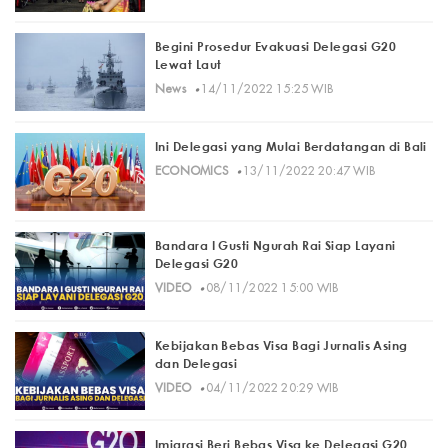
Begini Prosedur Evakuasi Delegasi G20
Lewat Laut
·
News
14/11/2022 15:25 WIB
Ini Delegasi yang Mulai Berdatangan di Bali
·
ECONOMICS
13/11/2022 20:47 WIB
Bandara I Gusti Ngurah Rai Siap Layani
Delegasi G20
·
VIDEO
08/11/2022 15:00 WIB
Kebijakan Bebas Visa Bagi Jurnalis Asing
dan Delegasi
·
VIDEO
04/11/2022 20:29 WIB
Imigrasi Beri Bebas Visa ke Delegasi G20