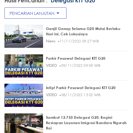
Hasil Pencarian :
"Delegasi KTT G20"
arrow_drop_down
PENCARIAN LANJUTAN
Ganjil Genap Selama G20 Mulai Berlaku
Hari Ini, Cek Lokasinya
·
News
11/11/2022 09:27 WIB
Parkir Pesawat Delegasi KTT G20
·
VIDEO
09/11/2022 09:00 WIB
Intip! Parkir Pesawat Delegasi KTT G20
·
VIDEO
08/11/2022 15:02 WIB
Sambut 12.750 Delegasi G20, Begini
Kesiapan Layanan Imigrasi Bandara Ngurah
Rai