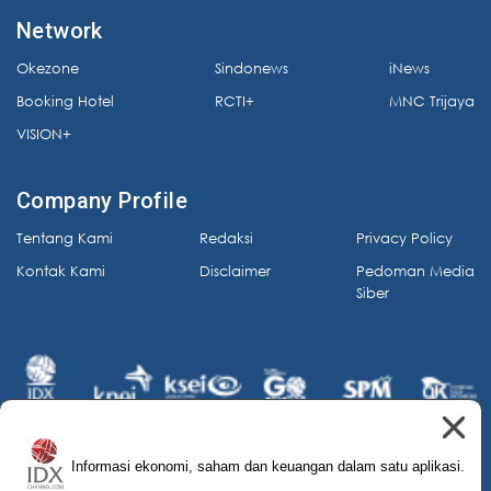
Network
Okezone
Sindonews
iNews
Booking Hotel
RCTI+
MNC Trijaya
VISION+
Company Profile
Tentang Kami
Redaksi
Privacy Policy
Kontak Kami
Disclaimer
Pedoman Media
Siber
Informasi ekonomi, saham dan keuangan dalam satu aplikasi.
© 2026 IDX Channel. All Rights Reserved.