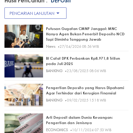
Hasil Pencarian :
"DEPOSIT"
arrow_drop_down
PENCARIAN LANJUTAN
Putusan Gugatan CMNP Janggal: MNC
Hanya Agen Bukan Penerbit Deposito NCD
Tapi Diminta Tanggung Jawab
·
News
27/04/2026 08:56 WIB
BI Catat DPK Perbankan Rp8.971,8 Triliun
pada Juli 2025
·
BANKING
23/08/2025 08:06 WIB
Pengertian Deposito yang Harus Dipahami
Agar Terhindar dari Kerugian Finansial
·
BANKING
09/02/2025 15:18 WIB
Arti Deposit dalam Dunia Keuangan:
Pengertian dan Jenisnya
·
ECONOMICS
10/11/2024 07:53 WIB