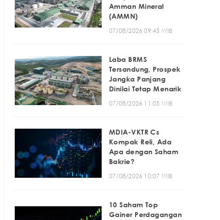
Amman Mineral
(AMMN)
07/08/2026 09:45 WIB
Laba BRMS
Tersandung, Prospek
Jangka Panjang
Dinilai Tetap Menarik
07/08/2026 11:05 WIB
MDIA-VKTR Cs
Kompak Reli, Ada
Apa dengan Saham
Bakrie?
07/08/2026 10:07 WIB
10 Saham Top
Gainer Perdagangan