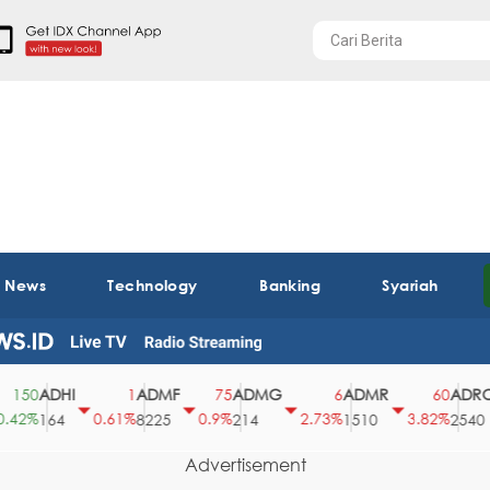
t News
Technology
Banking
Syariah
ADHI
ADMF
ADMG
ADMR
ADRO
50
1
75
6
60
2%
0.61%
0.9%
2.73%
3.82%
164
8225
214
1510
2540
Advertisement