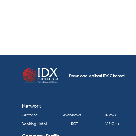
Download Aplikasi IDX Channel
Network
Okezone
Sindonews
iNews
Booking Hotel
RCTI+
VISION+
Company Profile