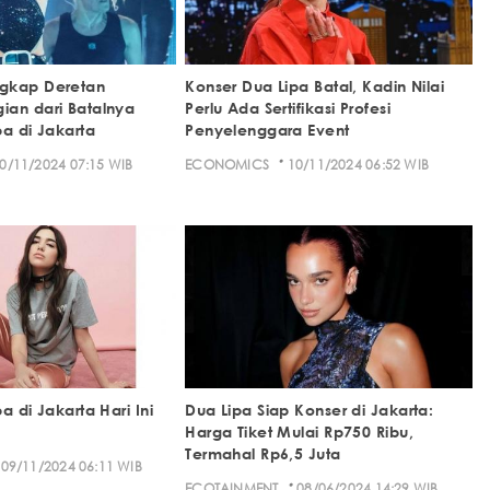
gkap Deretan
Konser Dua Lipa Batal, Kadin Nilai
an dari Batalnya
Perlu Ada Sertifikasi Profesi
pa di Jakarta
Penyelenggara Event
·
0/11/2024 07:15 WIB
ECONOMICS
10/11/2024 06:52 WIB
a di Jakarta Hari Ini
Dua Lipa Siap Konser di Jakarta:
Harga Tiket Mulai Rp750 Ribu,
Termahal Rp6,5 Juta
09/11/2024 06:11 WIB
·
ECOTAINMENT
08/06/2024 14:29 WIB