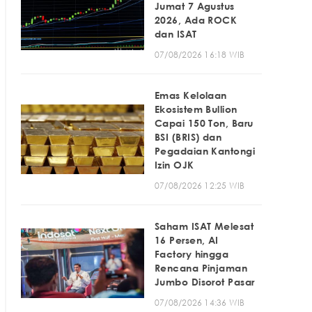
Jumat 7 Agustus
2026, Ada ROCK
dan ISAT
07/08/2026 16:18 WIB
Emas Kelolaan
Ekosistem Bullion
Capai 150 Ton, Baru
BSI (BRIS) dan
Pegadaian Kantongi
Izin OJK
07/08/2026 12:25 WIB
Saham ISAT Melesat
16 Persen, AI
Factory hingga
Rencana Pinjaman
Jumbo Disorot Pasar
07/08/2026 14:36 WIB