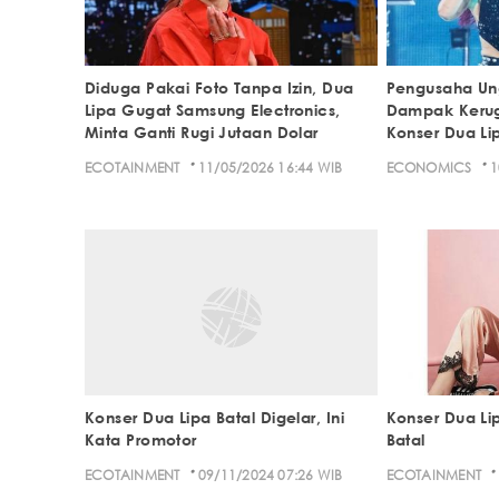
Diduga Pakai Foto Tanpa Izin, Dua
Pengusaha Un
Lipa Gugat Samsung Electronics,
Dampak Kerugi
Minta Ganti Rugi Jutaan Dolar
Konser Dua Li
·
·
ECOTAINMENT
11/05/2026 16:44 WIB
ECONOMICS
1
Konser Dua Lipa Batal Digelar, Ini
Konser Dua Lip
Kata Promotor
Batal
·
·
ECOTAINMENT
09/11/2024 07:26 WIB
ECOTAINMENT