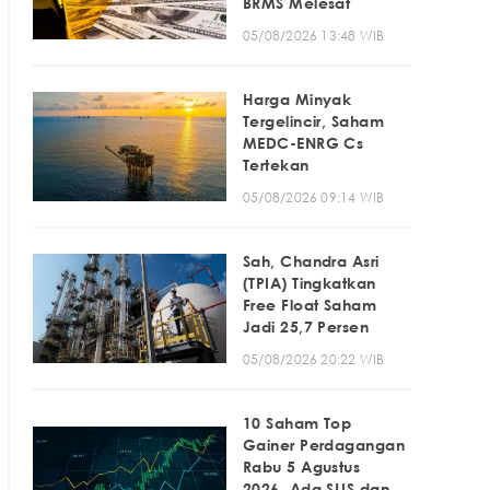
BRMS Melesat
05/08/2026 13:48 WIB
Harga Minyak
Tergelincir, Saham
MEDC-ENRG Cs
Tertekan
05/08/2026 09:14 WIB
Sah, Chandra Asri
(TPIA) Tingkatkan
Free Float Saham
Jadi 25,7 Persen
05/08/2026 20:22 WIB
10 Saham Top
Gainer Perdagangan
Rabu 5 Agustus
2026, Ada SLIS dan