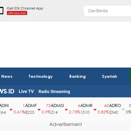
t News
Technology
Banking
Syariah
I
ADMF
ADMG
ADMR
ADRO
AE
1
75
6
60
0
0.61%
0.9%
2.73%
3.82%
0%
8225
214
1510
2540
43
Advertisement