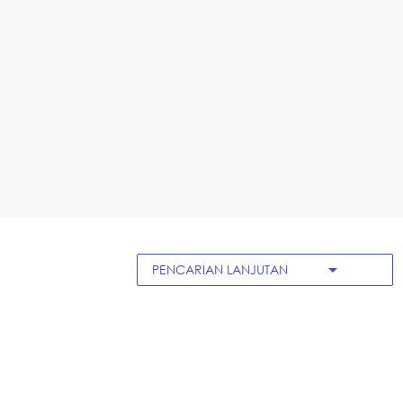
arrow_drop_down
PENCARIAN LANJUTAN