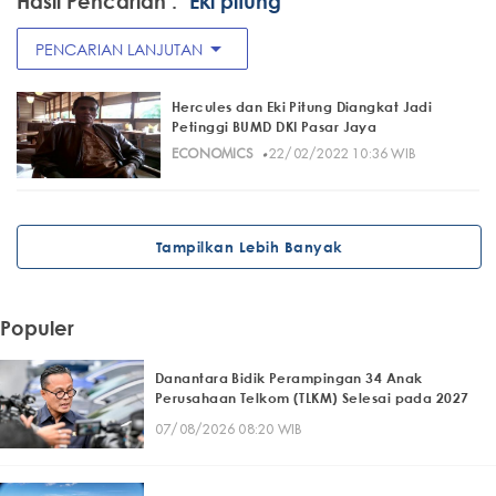
Hasil Pencarian :
"Eki pitung"
arrow_drop_down
PENCARIAN LANJUTAN
Hercules dan Eki Pitung Diangkat Jadi
Petinggi BUMD DKI Pasar Jaya
·
ECONOMICS
22/02/2022 10:36 WIB
Tampilkan Lebih Banyak
Populer
Danantara Bidik Perampingan 34 Anak
Perusahaan Telkom (TLKM) Selesai pada 2027
07/08/2026 08:20 WIB