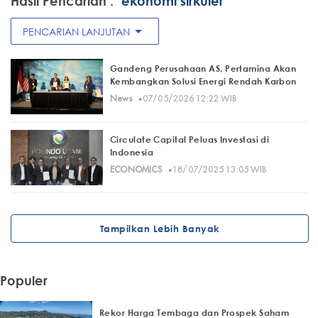
Hasil Pencarian :
"ekonomi sirkuler"
arrow_drop_down
PENCARIAN LANJUTAN
Gandeng Perusahaan AS, Pertamina Akan
Kembangkan Solusi Energi Rendah Karbon
·
News
07/05/2026 12:22 WIB
Circulate Capital Peluas Investasi di
Indonesia
·
ECONOMICS
18/07/2025 13:05 WIB
Tampilkan Lebih Banyak
Populer
Rekor Harga Tembaga dan Prospek Saham