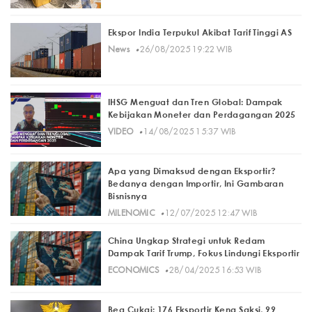
Ekspor India Terpukul Akibat Tarif Tinggi AS
·
News
26/08/2025 19:22 WIB
IHSG Menguat dan Tren Global: Dampak
Kebijakan Moneter dan Perdagangan 2025
·
VIDEO
14/08/2025 15:37 WIB
Apa yang Dimaksud dengan Eksportir?
Bedanya dengan Importir, Ini Gambaran
Bisnisnya
·
MILENOMIC
12/07/2025 12:47 WIB
China Ungkap Strategi untuk Redam
Dampak Tarif Trump, Fokus Lindungi Eksportir
·
ECONOMICS
28/04/2025 16:53 WIB
Bea Cukai: 176 Eksportir Kena Saksi, 99