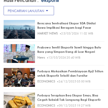
Hasil Pencarian :
"eksportir"
arrow_drop_down
PENCARIAN LANJUTAN
Rencana Sentralisasi Ekspor SDA Dinilai
Bawa Implikasi Beragam bagi Pasar
·
MARKET NEWS
25/05/2026 11:02 WIB
Prabowo Sentil Eksportir Sawit hingga Batu
Bara yang Simpan Uang di Luar Negeri
·
News
13/05/2026 20:40 WIB
Purbaya Alokasikan Pembiayaan Rp2 Triliun
untuk Eksportir Tekstil dan Furnitur
·
ECONOMICS
24/12/2025 05:00 WIB
Purbaya Terapkan Bea Ekspor Emas, Bisa
Cegah Subsidi Tak Langsung Bagi Eksportir
·
ECONOMICS
09/12/2025 19:27 WIB