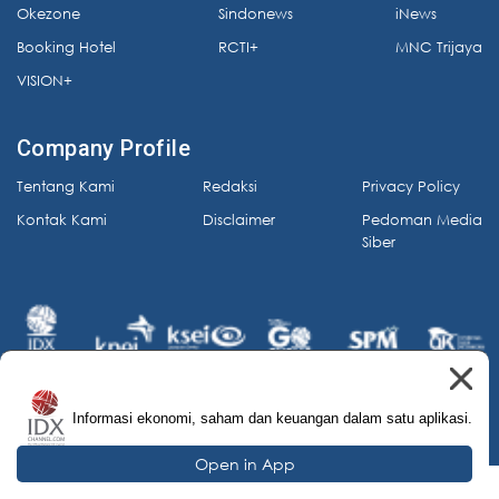
Okezone
Sindonews
iNews
Booking Hotel
RCTI+
MNC Trijaya
VISION+
Company Profile
Tentang Kami
Redaksi
Privacy Policy
Kontak Kami
Disclaimer
Pedoman Media
Siber
Informasi ekonomi, saham dan keuangan dalam satu aplikasi.
© 2026 IDX Channel. All Rights Reserved.
Open in App