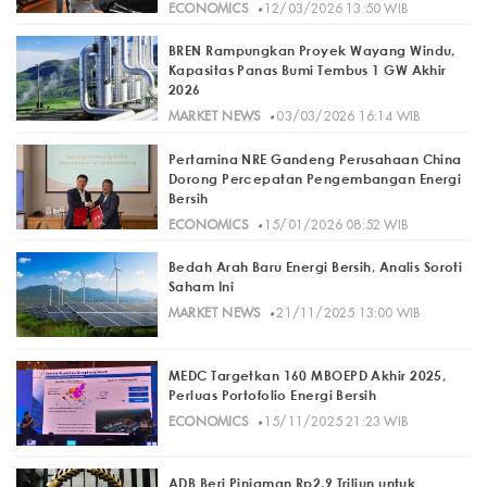
·
ECONOMICS
12/03/2026 13:50 WIB
BREN Rampungkan Proyek Wayang Windu,
Kapasitas Panas Bumi Tembus 1 GW Akhir
2026
·
MARKET NEWS
03/03/2026 16:14 WIB
Pertamina NRE Gandeng Perusahaan China
Dorong Percepatan Pengembangan Energi
Bersih
·
ECONOMICS
15/01/2026 08:52 WIB
Bedah Arah Baru Energi Bersih, Analis Soroti
Saham Ini
·
MARKET NEWS
21/11/2025 13:00 WIB
MEDC Targetkan 160 MBOEPD Akhir 2025,
Perluas Portofolio Energi Bersih
·
ECONOMICS
15/11/2025 21:23 WIB
ADB Beri Pinjaman Rp2,9 Triliun untuk