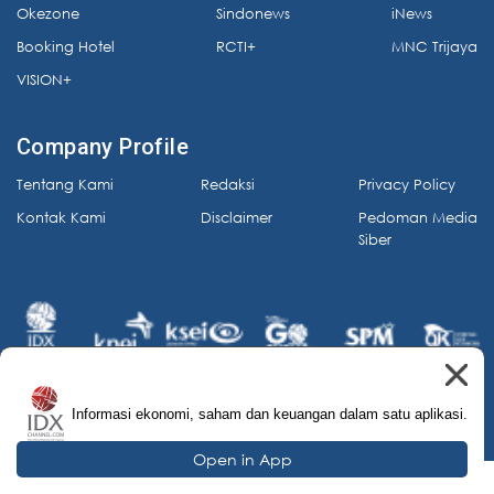
Okezone
Sindonews
iNews
Booking Hotel
RCTI+
MNC Trijaya
VISION+
Company Profile
Tentang Kami
Redaksi
Privacy Policy
Kontak Kami
Disclaimer
Pedoman Media
Siber
Informasi ekonomi, saham dan keuangan dalam satu aplikasi.
© 2026 IDX Channel. All Rights Reserved.
Open in App