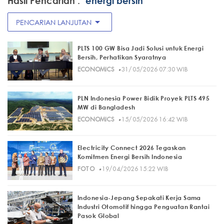
Hasil Pencarian :
"energi bersih"
arrow_drop_down
PENCARIAN LANJUTAN
PLTS 100 GW Bisa Jadi Solusi untuk Energi
Bersih, Perhatikan Syaratnya
·
ECONOMICS
31/05/2026 07:30 WIB
PLN Indonesia Power Bidik Proyek PLTS 495
MW di Bangladesh
·
ECONOMICS
15/05/2026 16:42 WIB
Electricity Connect 2026 Tegaskan
Komitmen Energi Bersih Indonesia
·
FOTO
19/04/2026 15:22 WIB
Indonesia-Jepang Sepakati Kerja Sama
Industri Otomotif hingga Penguatan Rantai
Pasok Global