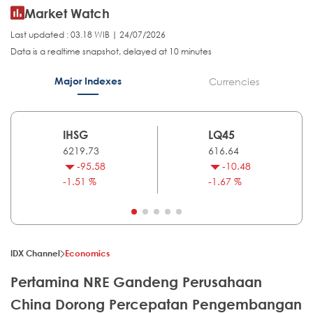
Market Watch
Last updated : 03.18 WIB | 24/07/2026
Data is a realtime snapshot, delayed at 10 minutes
Major Indexes
Currencies
IHSG
LQ45
6219.73
616.64
-95.58
-10.48
-1.51 %
-1.67 %
IDX Channel
Economics
Pertamina NRE Gandeng Perusahaan
China Dorong Percepatan Pengembangan