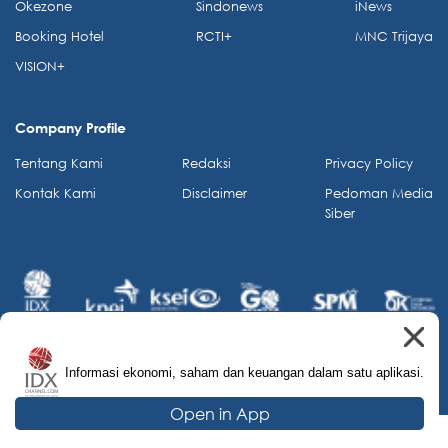
Okezone
Sindonews
iNews
Booking Hotel
RCTI+
MNC Trijaya
VISION+
Company Profile
Tentang Kami
Redaksi
Privacy Policy
Kontak Kami
Disclaimer
Pedoman Media
Siber
Informasi ekonomi, saham dan keuangan dalam satu aplikasi.
© 2026 IDX Channel. All Rights Reserved.
Open in App