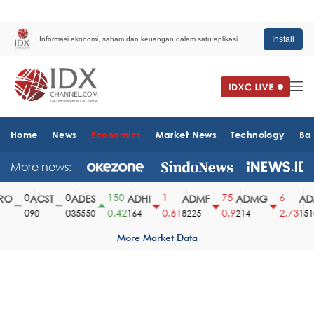
Install
Informasi ekonomi, saham dan keuangan dalam satu aplikasi.
Home
News
Economics
Market News
Technology
Ba
More news:
0
0
150
1
75
6
O
ACST
ADES
ADHI
ADMF
ADMG
ADM
0
0
0.42
0.61
0.9
2.73
90
35550
164
8225
214
1510
More Market Data