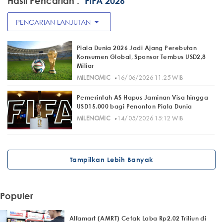
Hasil Pencarian :
"FIFA 2026"
arrow_drop_down
PENCARIAN LANJUTAN
Piala Dunia 2026 Jadi Ajang Perebutan
Konsumen Global, Sponsor Tembus USD2,8
Miliar
·
MILENOMIC
16/06/2026 11:25 WIB
Pemerintah AS Hapus Jaminan Visa hingga
USD15.000 bagi Penonton Piala Dunia
·
MILENOMIC
14/05/2026 15:12 WIB
Tampilkan Lebih Banyak
Populer
Alfamart (AMRT) Cetak Laba Rp2,02 Triliun di