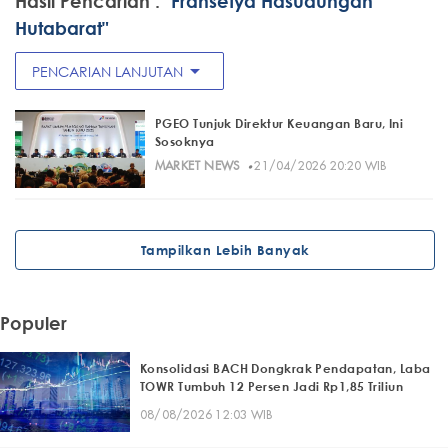
Hasil Pencarian :
"Fransetya Hasudungan
Hutabarat"
arrow_drop_down
PENCARIAN LANJUTAN
PGEO Tunjuk Direktur Keuangan Baru, Ini
Sosoknya
·
MARKET NEWS
21/04/2026 20:20 WIB
Tampilkan Lebih Banyak
Populer
Konsolidasi BACH Dongkrak Pendapatan, Laba
TOWR Tumbuh 12 Persen Jadi Rp1,85 Triliun
08/08/2026 12:03 WIB