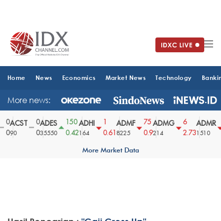
Home
News
Economics
Market News
Technology
Banki
More news:
0
0
150
1
75
6
ACST
ADES
ADHI
ADMF
ADMG
ADMR
0
0
0.42
0.61
0.9
2.73
90
35550
164
8225
214
1510
More Market Data