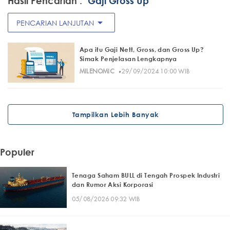
Hasil Pencarian :
"Gaji Gross Up"
arrow_drop_down
PENCARIAN LANJUTAN
Apa itu Gaji Nett, Gross, dan Gross Up?
Simak Penjelasan Lengkapnya
·
MILENOMIC
29/09/2024 10:00 WIB
Tampilkan Lebih Banyak
Populer
Tenaga Saham BULL di Tengah Prospek Industri
dan Rumor Aksi Korporasi
05/08/2026 09:32 WIB