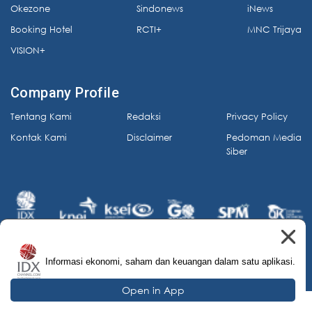
Okezone
Sindonews
iNews
Booking Hotel
RCTI+
MNC Trijaya
VISION+
Company Profile
Tentang Kami
Redaksi
Privacy Policy
Kontak Kami
Disclaimer
Pedoman Media
Siber
Informasi ekonomi, saham dan keuangan dalam satu aplikasi.
© 2026 IDX Channel. All Rights Reserved.
Open in App