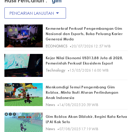
Hasil Pencarian :
" gim"
arrow_drop_down
PENCARIAN LANJUTAN
Kemenekraf Perkuat Pengembangan Gim
Nasional dan Esports, Buka Peluang Karier
Generasi Muda
·
ECONOMICS
20/07/2026 12:57 WIB
Kejar Nilai Ekonomi USD13,88 Juta di 2028,
Pemerintah Perkuat Ekosistem Esport
·
Technology
15/05/2026 16:00 WIB
Menkomdigi Temui Pengembang Gim
Roblox, Minta Ikuti Aturan Perlindungan
Anak Indonesia
·
News
14/08/2025 20:59 WIB
Gim Roblox Akan Diblokir, Begini Kata Ketua
LPAI Kak Seto
·
News
07/08/2025 17:19 WIB