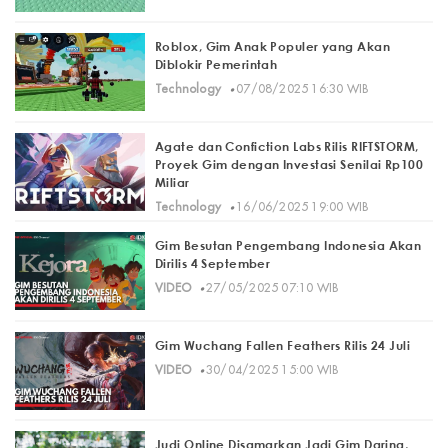
Roblox, Gim Anak Populer yang Akan
Diblokir Pemerintah
·
Technology
07/08/2025 16:30 WIB
Agate dan Confiction Labs Rilis RIFTSTORM,
Proyek Gim dengan Investasi Senilai Rp100
Miliar
·
Technology
16/06/2025 19:00 WIB
Gim Besutan Pengembang Indonesia Akan
Dirilis 4 September
·
VIDEO
27/05/2025 07:10 WIB
Gim Wuchang Fallen Feathers Rilis 24 Juli
·
VIDEO
30/04/2025 15:00 WIB
Judi Online Disamarkan Jadi Gim Daring,