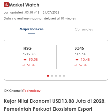
Market Watch
Last updated : 03.18 WIB | 24/07/2026
Data is a realtime snapshot, delayed at 10 minutes
Major Indexes
Currencies
IHSG
LQ45
6219.73
616.64
-95.58
-10.48
-1.51 %
-1.67 %
IDX Channel
Technology
Kejar Nilai Ekonomi USD13,88 Juta di 2028,
Pemerintah Perkuat Ekosistem Esport