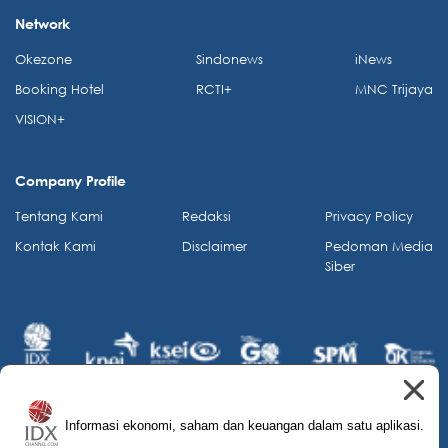
Network
Okezone
Sindonews
iNews
Booking Hotel
RCTI+
MNC Trijaya
VISION+
Company Profile
Tentang Kami
Redaksi
Privacy Policy
Kontak Kami
Disclaimer
Pedoman Media
Siber
Informasi ekonomi, saham dan keuangan dalam satu aplikasi.
© 2026 IDX Channel. All Rights Reserved.