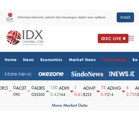
Install
Informasi ekonomi, saham dan keuangan dalam satu aplikasi.
Home
News
Economics
Market News
Technology
Ba
More news:
0
0
150
1
75
6
RO
ACST
ADES
ADHI
ADMF
ADMG
AD
0
0
0.42
0.61
0.9
2.73
90
35550
164
8225
214
151
More Market Data