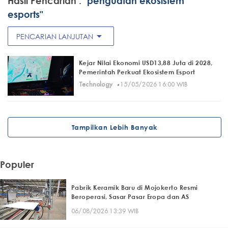
Hasil Pencarian :
"penguatan ekosistem
esports"
arrow_drop_down
PENCARIAN LANJUTAN
Kejar Nilai Ekonomi USD13,88 Juta di 2028,
Pemerintah Perkuat Ekosistem Esport
·
Technology
15/05/2026 16:00 WIB
Tampilkan Lebih Banyak
Populer
Pabrik Keramik Baru di Mojokerto Resmi
Beroperasi, Sasar Pasar Eropa dan AS
06/08/2026 13:39 WIB