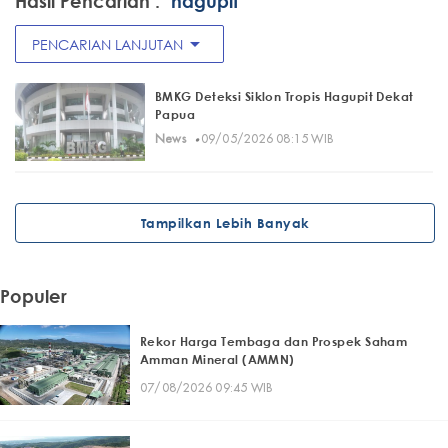
Hasil Pencarian :
"hagupit"
arrow_drop_down
PENCARIAN LANJUTAN
BMKG Deteksi Siklon Tropis Hagupit Dekat
Papua
·
News
09/05/2026 08:15 WIB
Tampilkan Lebih Banyak
Populer
Rekor Harga Tembaga dan Prospek Saham
Amman Mineral (AMMN)
07/08/2026 09:45 WIB