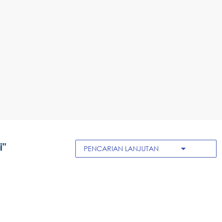
i"
arrow_drop_down
PENCARIAN LANJUTAN