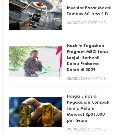
Investor Pasar Modal
Tembus 30 Juta SID
08/08/2026 09:51 WIB
Hashim Tegaskan
Program MBG Terus
Lanjut: Berhenti
Kalau Prabowo
Kalah di 2029
08/08/2026 07:47 WIB
Harga Emas di
Pegadaian Kompak
Turun, Antam
Merosot Rp31.000
per Gram
08/08/2026 09:29 WIB