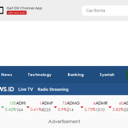
t News
Technology
Banking
Syariah
ADHI
ADMF
ADMG
ADMR
ADR
150
1
75
6
60
0.42%
0.61%
0.9%
2.73%
3.82%
164
8225
214
1510
2540
Advertisement