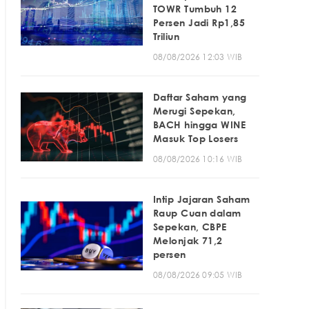
TOWR Tumbuh 12
Persen Jadi Rp1,85
Triliun
08/08/2026 12:03 WIB
Daftar Saham yang
Merugi Sepekan,
BACH hingga WINE
Masuk Top Losers
08/08/2026 10:16 WIB
Intip Jajaran Saham
Raup Cuan dalam
Sepekan, CBPE
Melonjak 71,2
persen
08/08/2026 09:05 WIB