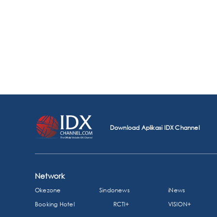
Download Aplikasi IDX Channel
Network
Okezone
Sindonews
iNews
Booking Hotel
RCTI+
VISION+