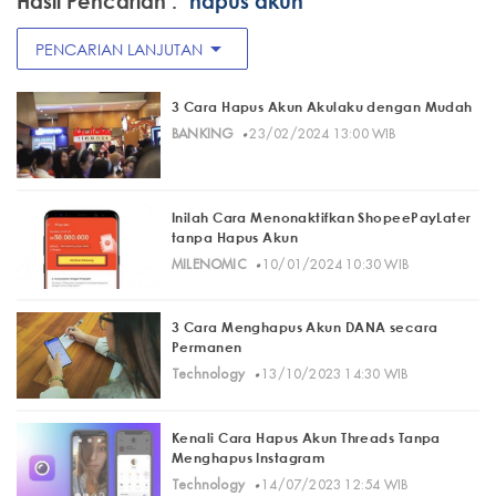
Hasil Pencarian :
"hapus akun"
arrow_drop_down
PENCARIAN LANJUTAN
3 Cara Hapus Akun Akulaku dengan Mudah
·
BANKING
23/02/2024 13:00 WIB
Inilah Cara Menonaktifkan ShopeePayLater
tanpa Hapus Akun
·
MILENOMIC
10/01/2024 10:30 WIB
3 Cara Menghapus Akun DANA secara
Permanen
·
Technology
13/10/2023 14:30 WIB
Kenali Cara Hapus Akun Threads Tanpa
Menghapus Instagram
·
Technology
14/07/2023 12:54 WIB