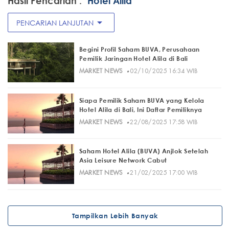
Hasil Pencarian :
"Hotel Alila"
arrow_drop_down
PENCARIAN LANJUTAN
Begini Profil Saham BUVA, Perusahaan
Pemilik Jaringan Hotel Alila di Bali
·
MARKET NEWS
02/10/2025 16:34 WIB
Siapa Pemilik Saham BUVA yang Kelola
Hotel Alila di Bali, Ini Daftar Pemiliknya
·
MARKET NEWS
22/08/2025 17:58 WIB
Saham Hotel Alila (BUVA) Anjlok Setelah
Asia Leisure Network Cabut
·
MARKET NEWS
21/02/2025 17:00 WIB
Tampilkan Lebih Banyak