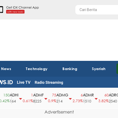
t News
Technology
Banking
Syariah
ADHI
ADMF
ADMG
ADMR
ADRO
50
1
75
6
60
2%
0.61%
0.9%
2.73%
3.82%
164
8225
214
1510
2540
Advertisement