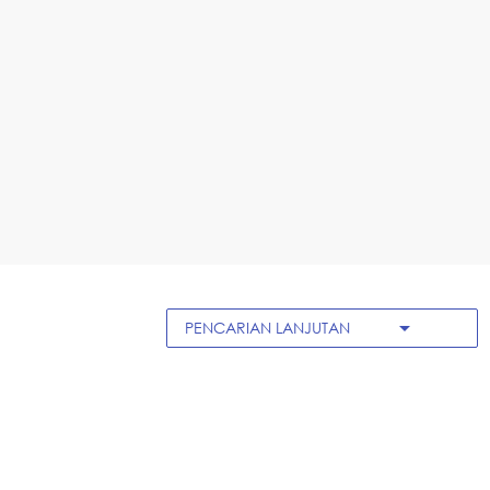
arrow_drop_down
PENCARIAN LANJUTAN