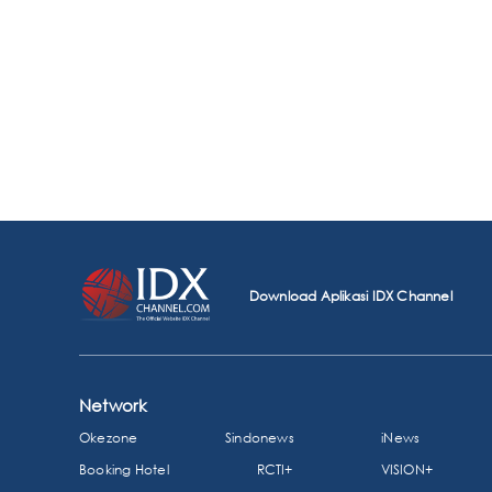
Download Aplikasi IDX Channel
Network
Okezone
Sindonews
iNews
Booking Hotel
RCTI+
VISION+