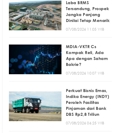
Laba BRMS
Tersandung, Prospek
Jangka Panjang
Dinilai Tetap Menarik
07/08/2026 11:05 WIB
MDIA-VKTR Cs
Kompak Reli, Ada
Apa dengan Saham
Bakrie?
07/08/2026 10:07 WIB
Perkuat Bisnis Emas,
Indika Energy (INDY)
Peroleh Fasilitas
Pinjaman dari Bank
DBS Rp2,8 Triliun
07/08/2026 06:25 WIB