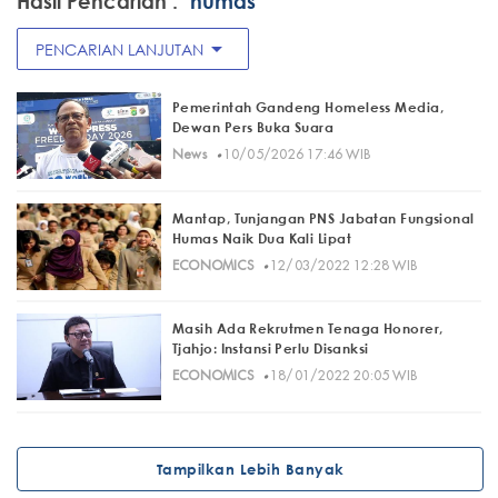
Hasil Pencarian :
"humas"
arrow_drop_down
PENCARIAN LANJUTAN
Pemerintah Gandeng Homeless Media,
Dewan Pers Buka Suara
·
News
10/05/2026 17:46 WIB
Mantap, Tunjangan PNS Jabatan Fungsional
Humas Naik Dua Kali Lipat
·
ECONOMICS
12/03/2022 12:28 WIB
Masih Ada Rekrutmen Tenaga Honorer,
Tjahjo: Instansi Perlu Disanksi
·
ECONOMICS
18/01/2022 20:05 WIB
Tampilkan Lebih Banyak