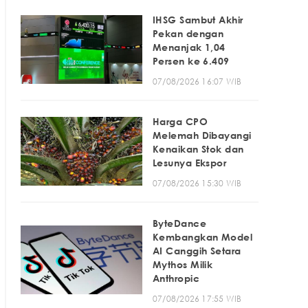
IHSG Sambut Akhir
Pekan dengan
Menanjak 1,04
Persen ke 6.409
07/08/2026 16:07 WIB
Harga CPO
Melemah Dibayangi
Kenaikan Stok dan
Lesunya Ekspor
07/08/2026 15:30 WIB
ByteDance
Kembangkan Model
AI Canggih Setara
Mythos Milik
Anthropic
07/08/2026 17:55 WIB