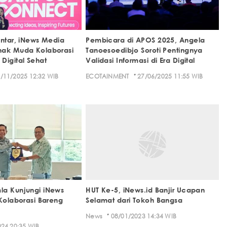
Untar, iNews Media
Pembicara di APOS 2025, Angela
nak Muda Kolaborasi
Tanoesoedibjo Soroti Pentingnya
Digital Sehat
Validasi Informasi di Era Digital
·
/11/2025 12:32 WIB
ECOTAINMENT
27/06/2025 11:55 WIB
la Kunjungi iNews
HUT Ke-5, iNews.id Banjir Ucapan
 Kolaborasi Bareng
Selamat dari Tokoh Bangsa
·
News
08/01/2023 14:34 WIB
24 20:35 WIB