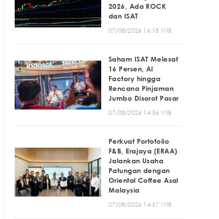
2026, Ada ROCK
dan ISAT
07/08/2026 16:18 WIB
Saham ISAT Melesat
16 Persen, AI
Factory hingga
Rencana Pinjaman
Jumbo Disorot Pasar
07/08/2026 14:36 WIB
Perkuat Portofolio
F&B, Erajaya (ERAA)
Jalankan Usaha
Patungan dengan
Oriental Coffee Asal
Malaysia
07/08/2026 14:57 WIB