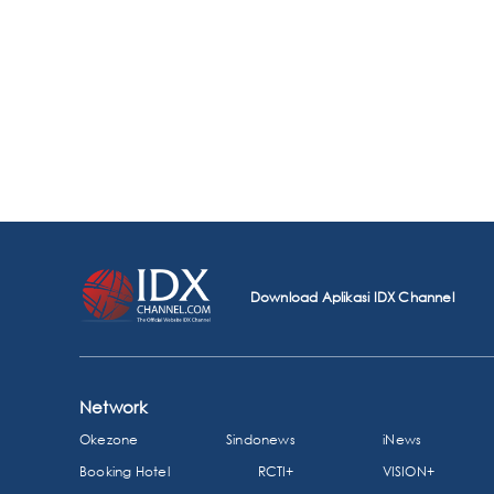
Download Aplikasi IDX Channel
Network
Okezone
Sindonews
iNews
Booking Hotel
RCTI+
VISION+