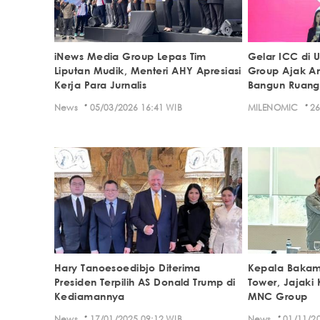
iNews Media Group Lepas Tim
Gelar ICC di 
Liputan Mudik, Menteri AHY Apresiasi
Group Ajak A
Kerja Para Jurnalis
Bangun Ruang 
·
·
News
05/03/2026 16:41 WIB
MILENOMIC
26
Hary Tanoesoedibjo Diterima
Kepala Bakam
Presiden Terpilih AS Donald Trump di
Tower, Jajaki
Kediamannya
MNC Group
·
·
News
17/01/2025 09:12 WIB
News
01/11/20