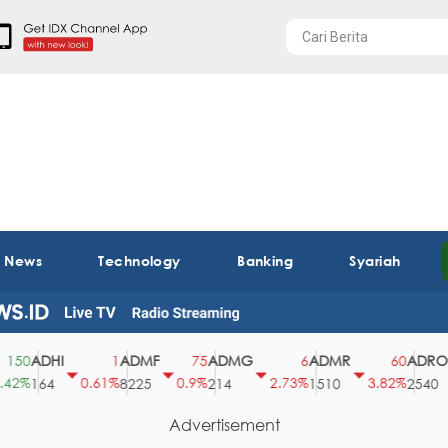
t News
Technology
Banking
Syariah
ADHI
ADMF
ADMG
ADMR
ADRO
0
1
75
6
60
%
0.61%
0.9%
2.73%
3.82%
164
8225
214
1510
2540
Advertisement