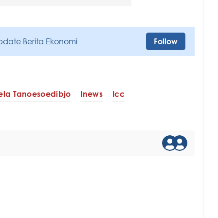
pdate Berita Ekonomi
Follow
la Tanoesoedibjo
Inews
Icc