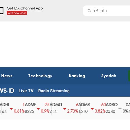
t News
Technology
Banking
Syariah
ADMF
ADMG
ADMR
ADRO
AEGS
1
75
6
60
0
0.61%
0.9%
2.73%
3.82%
0%
8225
214
1510
2540
43