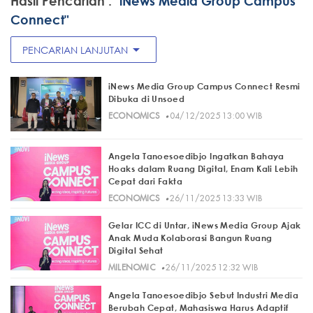
Hasil Pencarian :
"iNews Media Group Campus
Connect"
arrow_drop_down
PENCARIAN LANJUTAN
iNews Media Group Campus Connect Resmi
Dibuka di Unsoed
·
ECONOMICS
04/12/2025 13:00 WIB
Angela Tanoesoedibjo Ingatkan Bahaya
Hoaks dalam Ruang Digital, Enam Kali Lebih
Cepat dari Fakta
·
ECONOMICS
26/11/2025 13:33 WIB
Gelar ICC di Untar, iNews Media Group Ajak
Anak Muda Kolaborasi Bangun Ruang
Digital Sehat
·
MILENOMIC
26/11/2025 12:32 WIB
Angela Tanoesoedibjo Sebut Industri Media
Berubah Cepat, Mahasiswa Harus Adaptif