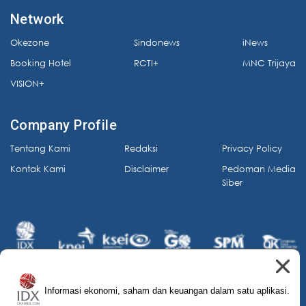
Network
Okezone
Sindonews
iNews
Booking Hotel
RCTI+
MNC Trijaya
VISION+
Company Profile
Tentang Kami
Redaksi
Privacy Policy
Kontak Kami
Disclaimer
Pedoman Media
Siber
Informasi ekonomi, saham dan keuangan dalam satu aplikasi.
© 2026 IDX Channel. All Rights Reserved.