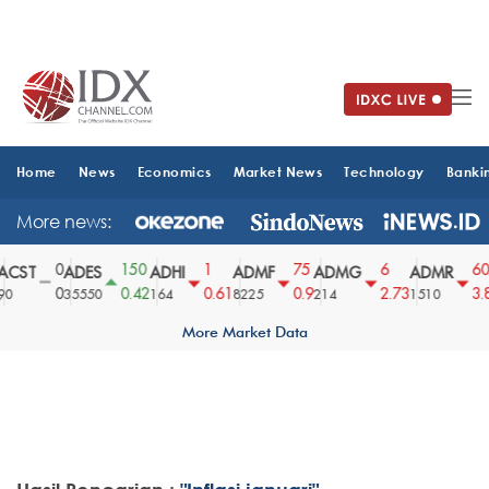
Home
News
Economics
Market News
Technology
Banki
More news:
0
150
1
75
6
60
CST
ADES
ADHI
ADMF
ADMG
ADMR
0
0.42
0.61
0.9
2.73
3.8
0
35550
164
8225
214
1510
More Market Data