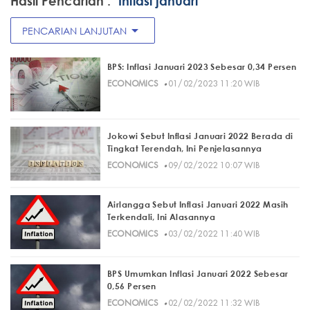
Hasil Pencarian :
"Inflasi januari"
arrow_drop_down
PENCARIAN LANJUTAN
BPS: Inflasi Januari 2023 Sebesar 0,34 Persen
·
ECONOMICS
01/02/2023 11:20 WIB
Jokowi Sebut Inflasi Januari 2022 Berada di
Tingkat Terendah, Ini Penjelasannya
·
ECONOMICS
09/02/2022 10:07 WIB
Airlangga Sebut Inflasi Januari 2022 Masih
Terkendali, Ini Alasannya
·
ECONOMICS
03/02/2022 11:40 WIB
BPS Umumkan Inflasi Januari 2022 Sebesar
0,56 Persen
·
ECONOMICS
02/02/2022 11:32 WIB